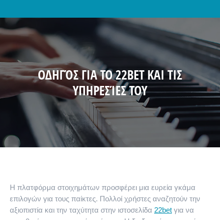
ΟΔΗΓΌΣ ΓΙΑ ΤΟ 22BET ΚΑΙ ΤΙΣ
ΥΠΗΡΕΣΊΕΣ ΤΟΥ
Η πλατφόρμα στοιχημάτων προσφέρει μια ευρεία γκάμα
επιλογών για τους παίκτες. Πολλοί χρήστες αναζητούν την
αξιοπιστία και την ταχύτητα στην ιστοσελίδα
22bet
για να