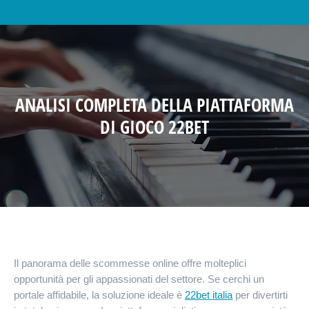
ANALISI COMPLETA DELLA PIATTAFORMA
DI GIOCO 22BET
Il panorama delle scommesse online offre molteplici
opportunità per gli appassionati del settore. Se cerchi un
portale affidabile, la soluzione ideale è
22bet italia
per divertirti