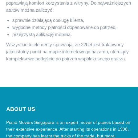
poprawiają komfort korzystania z witryny. Do najważniejszych
atutów można zaliczyć:
sprawnie działającą obsługę klienta,
wygodne metody płatności dopasowane do potrzeb,
przejrzystą aplikację mobilną.
Wszystkie te elementy sprawiają, że 22bet jest traktowany
jako istotny punkt na mapie internetowego hazardu, oferujący
kompleksowe podejście do potrzeb współczesnego gracza.
ABOUT US
Piano Movers Singapore is an expert mover of pianos based on
their extensive experience. After starting its operations in 1998,
the company has learnt the tricks of the trade, but more