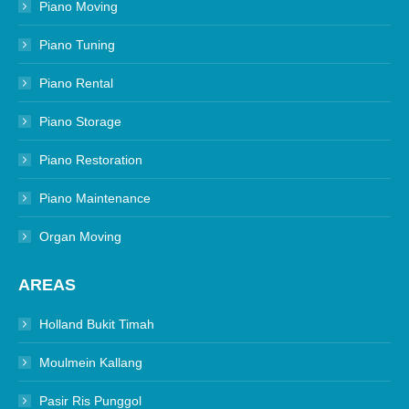
Piano Moving
Piano Tuning
Piano Rental
Piano Storage
Piano Restoration
Piano Maintenance
Organ Moving
AREAS
Holland Bukit Timah
Moulmein Kallang
Pasir Ris Punggol