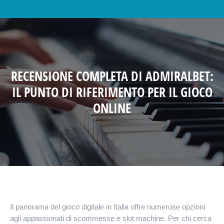
RECENSIONE COMPLETA DI ADMIRALBET:
IL PUNTO DI RIFERIMENTO PER IL GIOCO
ONLINE
Il panorama del gioco digitale in Italia offre numerose opzioni
agli appassionati di scommesse e slot machine. Per chi cerca