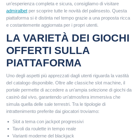
un’esperienza completa e sicura, consigliamo di visitare
admiralbet
per scoprire tutte le novità del palinsesto. Questa
piattaforma si è distinta nel tempo grazie a una proposta ricca
e costantemente aggiornata per i propri utenti.
LA VARIETÀ DEI GIOCHI
OFFERTI SULLA
PIATTAFORMA
Uno degli aspetti più apprezzati dagli utenti riguarda la vastità
del catalogo disponibile. Oltre alle classiche slot machine, il
portale permette di accedere a un’ampia selezione di giochi da
casinò dal vivo, garantendo un’atmosfera immersiva che
simula quella delle sale terrestri. Tra le tipologie di
intrattenimento preferite dai giocatori troviamo:
Slot a tema con jackpot progressivi
Tavoli da roulette in tempo reale
Varianti moderne del blackjack