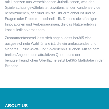
mit Lizenzen aus verschiedenen Jurisdiktionen, was den
Spielerschutz gewährleistet. Zweitens ist der Kundenservice
hervorzuheben, der rund um die Uhr erreichbar ist und bei
Fragen oder Problemen schnell hilft. Drittens die ständigen
Innovationen und Verbesserungen, die das Nutzererlebnis
kontinuierlich verbessern.
Zusammenfassend lässt sich sagen, dass bet365 eine
ausgezeichnete Wahl für alle ist, die ein umfassendes und
sicheres Online-Wett- und Spielerlebnis suchen. Mit seinem
breiten Angebot, den attraktiven Quoten und der
benutzerfreundlichen Oberfläche setzt bet365 Maßstäbe in der
Branche.
ABOUT US