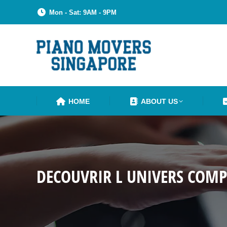
Mon - Sat: 9AM - 9PM
HOME
ABOUT US
DECOUVRIR L UNIVERS COMPL