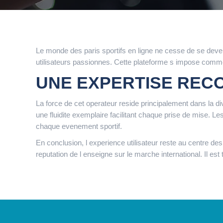
Le monde des paris sportifs en ligne ne cesse de se develop
utilisateurs passionnes. Cette plateforme s impose comm
UNE EXPERTISE REC
La force de cet operateur reside principalement dans la d
une fluidite exemplaire facilitant chaque prise de mise. Le
chaque evenement sportif.
En conclusion, l experience utilisateur reste au centre des 
reputation de l enseigne sur le marche international. Il e