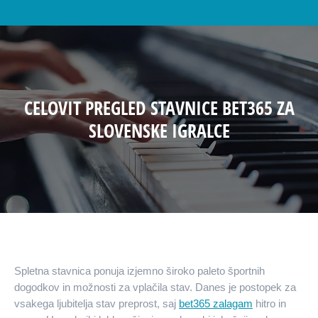
CELOVIT PREGLED STAVNICE BET365 ZA
SLOVENSKE IGRALCE
Spletna stavnica ponuja izjemno široko paleto športnih
dogodkov in možnosti za vplačila stav. Danes je postopek za
vsakega ljubitelja stav preprost, saj
bet365 zalagam
hitro in