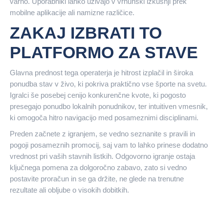
varno. Uporabniki lahko uživajo v vrhunski izkušnji prek
mobilne aplikacije ali namizne različice.
ZAKAJ IZBRATI TO
PLATFORMO ZA STAVE
Glavna prednost tega operaterja je hitrost izplačil in široka
ponudba stav v živo, ki pokriva praktično vse športe na svetu.
Igralci še posebej cenijo konkurenčne kvote, ki pogosto
presegajo ponudbo lokalnih ponudnikov, ter intuitiven vmesnik,
ki omogoča hitro navigacijo med posameznimi disciplinami.
Preden začnete z igranjem, se vedno seznanite s pravili in
pogoji posameznih promocij, saj vam to lahko prinese dodatno
vrednost pri vaših stavnih listkih. Odgovorno igranje ostaja
ključnega pomena za dolgoročno zabavo, zato si vedno
postavite proračun in se ga držite, ne glede na trenutne
rezultate ali obljube o visokih dobitkih.