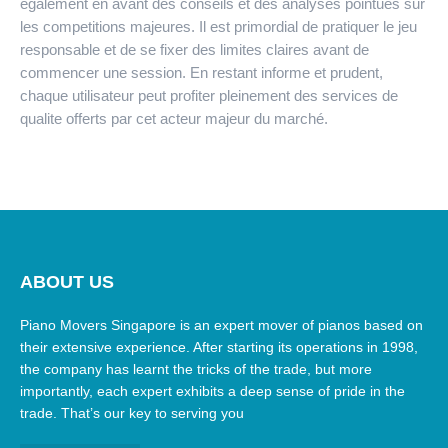
egalement en avant des conseils et des analyses pointues sur
les competitions majeures. Il est primordial de pratiquer le jeu
responsable et de se fixer des limites claires avant de
commencer une session. En restant informe et prudent,
chaque utilisateur peut profiter pleinement des services de
qualite offerts par cet acteur majeur du marché.
ABOUT US
Piano Movers Singapore is an expert mover of pianos based on
their extensive experience. After starting its operations in 1998,
the company has learnt the tricks of the trade, but more
importantly, each expert exhibits a deep sense of pride in the
trade. That’s our key to serving you