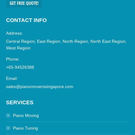
GET FREE QUOTE!
CONTACT INFO
Address:
Central Region, East Region, North Region, North East Region,
West Region
Phone:
+65-94526388
Email:
sales@pianomoverssingapore.com
SERVICES
Piano Moving
Piano Tuning