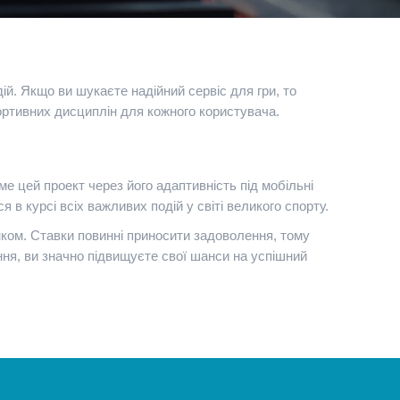
ій. Якщо ви шукаєте надійний сервіс для гри, то
ртивних дисциплін для кожного користувача.
е цей проект через його адаптивність під мобільні
в курсі всіх важливих подій у світі великого спорту.
нком. Ставки повинні приносити задоволення, тому
ня, ви значно підвищуєте свої шанси на успішний