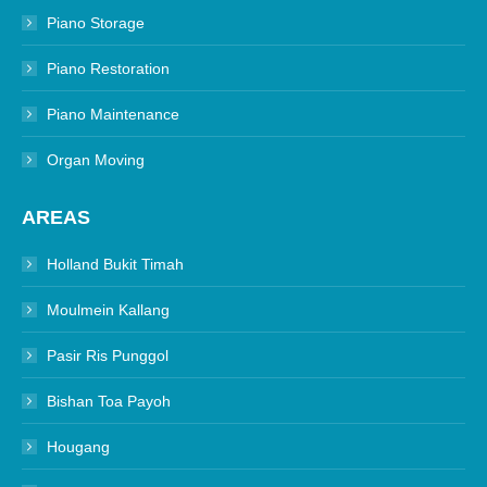
Piano Storage
Piano Restoration
Piano Maintenance
Organ Moving
AREAS
Holland Bukit Timah
Moulmein Kallang
Pasir Ris Punggol
Bishan Toa Payoh
Hougang