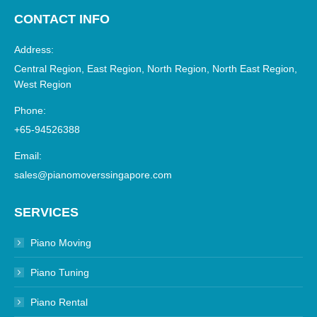
CONTACT INFO
Address:
Central Region, East Region, North Region, North East Region,
West Region
Phone:
+65-94526388
Email:
sales@pianomoverssingapore.com
SERVICES
Piano Moving
Piano Tuning
Piano Rental