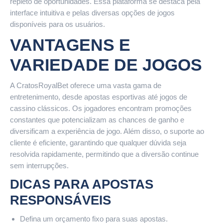
repleto de oportunidades. Essa plataforma se destaca pela
interface intuitiva e pelas diversas opções de jogos
disponíveis para os usuários.
VANTAGENS E
VARIEDADE DE JOGOS
A CratosRoyalBet oferece uma vasta gama de
entretenimento, desde apostas esportivas até jogos de
cassino clássicos. Os jogadores encontram promoções
constantes que potencializam as chances de ganho e
diversificam a experiência de jogo. Além disso, o suporte ao
cliente é eficiente, garantindo que qualquer dúvida seja
resolvida rapidamente, permitindo que a diversão continue
sem interrupções.
DICAS PARA APOSTAS
RESPONSÁVEIS
Defina um orçamento fixo para suas apostas.