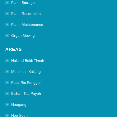
Piano Storage
Piano Restoration
Piano Maintenance
Organ Moving
AREAS
Holland Bukit Timah
Moulmein Kallang
Pasir Ris Punggol
Bishan Toa Payoh
Hougang
Nee Soon