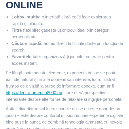
ONLINE
Lobby intuitiv:
o interfață clară ce îți face explorarea
rapidă și plăcută.
Filtre flexibile:
găsește ușor jocul ideal prin categorii
personalizate.
Căutare rapidă:
acces direct la titlurile dorite prin funcția de
search.
Favoritele tale:
organizează-ți jocurile preferate pentru
acces instant.
Pe lângă toate aceste elemente, experiența de joc se poate
extinde natural și în alte domenii sau interese, lucru ilustrat
frumos de o vizită la surse de informare conexe, cum ar fi
https://dent-a-america2000.ro/
, care oferă perspective
interesante despre alte forme de relaxare și îngrijire personală.
Astfel, divertismentul în cazinourile online nu este doar despre
jocuri – este despre confortul și bucuria unei experiențe digitale
bine puse la punct, ce combină tehnologia avansată cu nevoia
umană de a se distra și a descoperi mereu ceva nou.