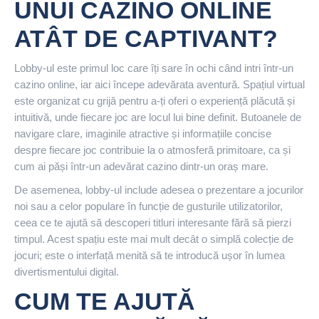
UNUI CAZINO ONLINE
ATÂT DE CAPTIVANT?
Lobby-ul este primul loc care îți sare în ochi când intri într-un
cazino online, iar aici începe adevărata aventură. Spațiul virtual
este organizat cu grijă pentru a-ți oferi o experiență plăcută și
intuitivă, unde fiecare joc are locul lui bine definit. Butoanele de
navigare clare, imaginile atractive și informațiile concise
despre fiecare joc contribuie la o atmosferă primitoare, ca și
cum ai păși într-un adevărat cazino dintr-un oraș mare.
De asemenea, lobby-ul include adesea o prezentare a jocurilor
noi sau a celor populare în funcție de gusturile utilizatorilor,
ceea ce te ajută să descoperi titluri interesante fără să pierzi
timpul. Acest spațiu este mai mult decât o simplă colecție de
jocuri; este o interfață menită să te introducă ușor în lumea
divertismentului digital.
CUM TE AJUTĂ