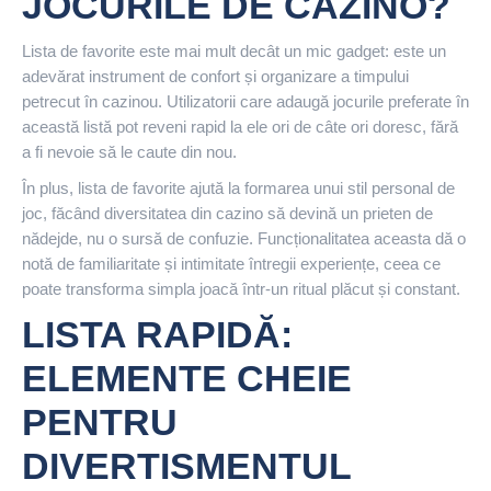
JOCURILE DE CAZINO?
Lista de favorite este mai mult decât un mic gadget: este un
adevărat instrument de confort și organizare a timpului
petrecut în cazinou. Utilizatorii care adaugă jocurile preferate în
această listă pot reveni rapid la ele ori de câte ori doresc, fără
a fi nevoie să le caute din nou.
În plus, lista de favorite ajută la formarea unui stil personal de
joc, făcând diversitatea din cazino să devină un prieten de
nădejde, nu o sursă de confuzie. Funcționalitatea aceasta dă o
notă de familiaritate și intimitate întregii experiențe, ceea ce
poate transforma simpla joacă într-un ritual plăcut și constant.
LISTA RAPIDĂ:
ELEMENTE CHEIE
PENTRU
DIVERTISMENTUL