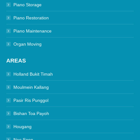
Piano Storage
Piano Restoration
Piano Maintenance
Organ Moving
AREAS
Holland Bukit Timah
Moulmein Kallang
Pasir Ris Punggol
Bishan Toa Payoh
Hougang
Nee Soon