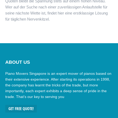
Quoten bleibt die Spannung stets auf einem hohen Niveau.
Wer auf der Suche nach einer zuverlässigen Anlaufstelle für
seine nächste Wette ist, findet hier eine erstklassige Lösung
für täglichen Nervenkitzel.
ABOUT US
Piano Movers Singapore is an expert mover of pianos based on
their extensive experience. After starting its operations in 1998,
the company has learnt the tricks of the trade, but more
importantly, each expert exhibits a deep sense of pride in the
trade. That’s our key to serving you
GET FREE QUOTE!