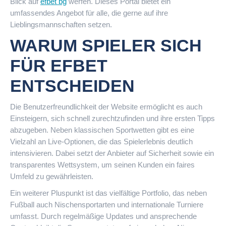
Blick auf
efbet bg
werfen. Dieses Portal bietet ein
umfassendes Angebot für alle, die gerne auf ihre
Lieblingsmannschaften setzen.
WARUM SPIELER SICH
FÜR EFBET
ENTSCHEIDEN
Die Benutzerfreundlichkeit der Website ermöglicht es auch
Einsteigern, sich schnell zurechtzufinden und ihre ersten Tipps
abzugeben. Neben klassischen Sportwetten gibt es eine
Vielzahl an Live-Optionen, die das Spielerlebnis deutlich
intensivieren. Dabei setzt der Anbieter auf Sicherheit sowie ein
transparentes Wettsystem, um seinen Kunden ein faires
Umfeld zu gewährleisten.
Ein weiterer Pluspunkt ist das vielfältige Portfolio, das neben
Fußball auch Nischensportarten und internationale Turniere
umfasst. Durch regelmäßige Updates und ansprechende