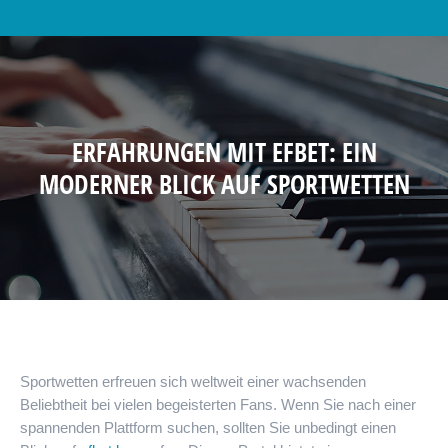
ERFAHRUNGEN MIT EFBET: EIN
MODERNER BLICK AUF SPORTWETTEN
Sportwetten erfreuen sich weltweit einer wachsenden
Beliebtheit bei vielen begeisterten Fans. Wenn Sie nach einer
spannenden Plattform suchen, sollten Sie unbedingt einen