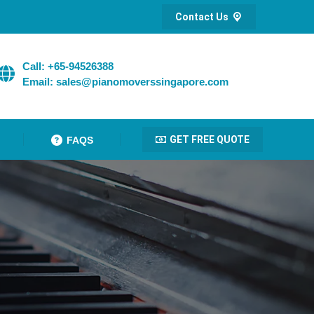
Contact Us
Call: +65-94526388
Email: sales@pianomoverssingapore.com
GET FREE QUOTE
FAQS