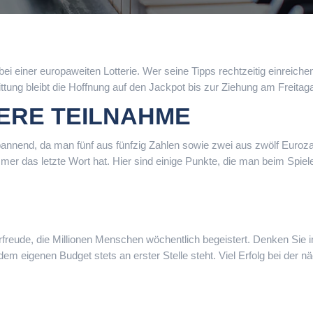
i einer europaweiten Lotterie. Wer seine Tipps rechtzeitig einreiche
ittung bleibt die Hoffnung auf den Jackpot bis zur Ziehung am Freita
VERE TEILNAHME
spannend, da man fünf aus fünfzig Zahlen sowie zwei aus zwölf Euro
mer das letzte Wort hat. Hier sind einige Punkte, die man beim Spiel
reude, die Millionen Menschen wöchentlich begeistert. Denken Sie 
em eigenen Budget stets an erster Stelle steht. Viel Erfolg bei der n