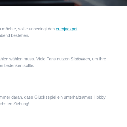
n möchte, sollte unbedingt den
eurojackpot
gabend bestehen.
zahlen wählen muss. Viele Fans nutzen
Statistiken
, um ihre
en bedenken sollte:
immer daran, dass Glücksspiel ein unterhaltsames Hobby
ächsten Ziehung!