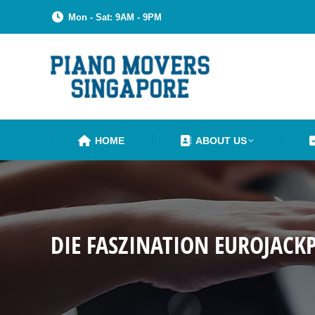
Mon - Sat: 9AM - 9PM
HOME
ABOUT US
DIE FASZINATION EUROJACK