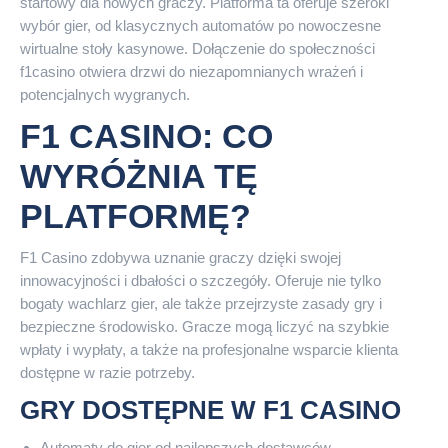
startowy dla nowych graczy. Platforma ta oferuje szeroki
wybór gier, od klasycznych automatów po nowoczesne
wirtualne stoły kasynowe. Dołączenie do społeczności
f1casino otwiera drzwi do niezapomnianych wrażeń i
potencjalnych wygranych.
F1 CASINO: CO
WYRÓŻNIA TĘ
PLATFORMĘ?
F1 Casino zdobywa uznanie graczy dzięki swojej
innowacyjności i dbałości o szczegóły. Oferuje nie tylko
bogaty wachlarz gier, ale także przejrzyste zasady gry i
bezpieczne środowisko. Gracze mogą liczyć na szybkie
wpłaty i wypłaty, a także na profesjonalne wsparcie klienta
dostępne w razie potrzeby.
GRY DOSTĘPNE W F1 CASINO
Automaty do gier od najlepszych dostawców