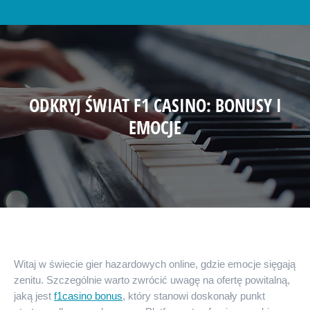
ODKRYJ ŚWIAT F1 CASINO: BONUSY I
EMOCJE
Witaj w świecie gier hazardowych online, gdzie emocje sięgają
zenitu. Szczególnie warto zwrócić uwagę na ofertę powitalną,
jaką jest
f1casino bonus
, który stanowi doskonały punkt