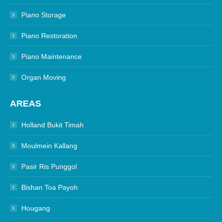
Piano Storage
Piano Restoration
Piano Maintenance
Organ Moving
AREAS
Holland Bukit Timah
Moulmein Kallang
Pasir Ris Punggol
Bishan Toa Payoh
Hougang