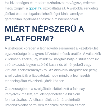
Ha biztonságos és modern szórakozásra vágysz, érdemes
megvizsgálni a
ggbet hu
szolgáltatásait. A weboldal rengeteg
játékot és sportfogadási lehetőséget kínál, amelyek
garantáltan izgalmassá teszik a mindennapokat.
MIÉRT NÉPSZERŰ A
PLATFORM?
A játékosok körében a legnagyobb elismerést a kezelőfelület
egyszerűsége és a gyors kifizetési módok aratják. A választék
különösen széles, így mindenki megtalálhatja a stílusához illő
szórakozást, legyen szó élő kaszinós élményekről vagy
virtuális sporteseményekről. Az
innovatív megoldások
pedig
arról biztosítják a látogatókat, hogy mindig a legfrissebb
technológiákat élvezhetik játék közben.
Összességében a szolgáltató elkötelezett a fair play
irányelvek mellett, ami elengedhetetlen a bizalom
fenntartásához. A felhasználók számára elérhető
ügyfélszolgálat bármilyen technikai probléma esetén