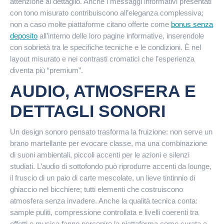
attenzione al dettaglio. Anche i messaggi informativi presentati
con tono misurato contribuiscono all’eleganza complessiva;
non a caso molte piattaforme citano offerte come
bonus senza
deposito
all’interno delle loro pagine informative, inserendole
con sobrietà tra le specifiche tecniche e le condizioni. È nel
layout misurato e nei contrasti cromatici che l’esperienza
diventa più “premium”.
AUDIO, ATMOSFERA E
DETTAGLI SONORI
Un design sonoro pensato trasforma la fruizione: non serve un
brano martellante per evocare classe, ma una combinazione
di suoni ambientali, piccoli accenti per le azioni e silenzi
studiati. L’audio di sottofondo può riprodurre accenti da lounge,
il fruscio di un paio di carte mescolate, un lieve tintinnio di
ghiaccio nel bicchiere; tutti elementi che costruiscono
atmosfera senza invadere. Anche la qualità tecnica conta:
sample puliti, compressione controllata e livelli coerenti tra
effetti e musica fanno percepire la piattaforma come curata e