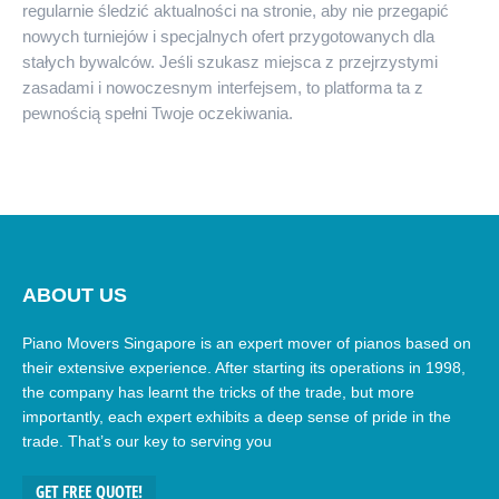
regularnie śledzić aktualności na stronie, aby nie przegapić
nowych turniejów i specjalnych ofert przygotowanych dla
stałych bywalców. Jeśli szukasz miejsca z przejrzystymi
zasadami i nowoczesnym interfejsem, to platforma ta z
pewnością spełni Twoje oczekiwania.
ABOUT US
Piano Movers Singapore is an expert mover of pianos based on
their extensive experience. After starting its operations in 1998,
the company has learnt the tricks of the trade, but more
importantly, each expert exhibits a deep sense of pride in the
trade. That’s our key to serving you
GET FREE QUOTE!