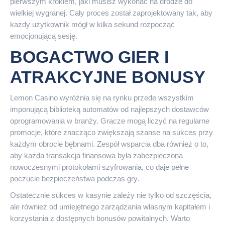
pierwszym krokiem, jaki musisz wykonać na drodze do
wielkiej wygranej. Cały proces został zaprojektowany tak, aby
każdy użytkownik mógł w kilka sekund rozpocząć
emocjonującą sesję.
BOGACTWO GIER I
ATRAKCYJNE BONUSY
Lemon Casino wyróżnia się na rynku przede wszystkim
imponującą biblioteką automatów od najlepszych dostawców
oprogramowania w branży. Gracze mogą liczyć na regularne
promocje, które znacząco zwiększają szanse na sukces przy
każdym obrocie bębnami. Zespół wsparcia dba również o to,
aby każda transakcja finansowa była zabezpieczona
nowoczesnymi protokołami szyfrowania, co daje pełne
poczucie bezpieczeństwa podczas gry.
Ostatecznie sukces w kasynie zależy nie tylko od szczęścia,
ale również od umiejętnego zarządzania własnym kapitałem i
korzystania z dostępnych bonusów powitalnych. Warto