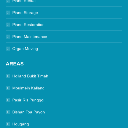
Piano Rental
Piano Storage
Piano Restoration
Piano Maintenance
Organ Moving
AREAS
Holland Bukit Timah
Moulmein Kallang
Pasir Ris Punggol
Bishan Toa Payoh
Hougang