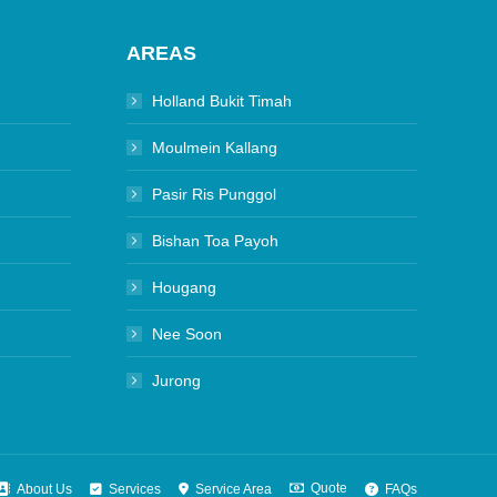
AREAS
Holland Bukit Timah
Moulmein Kallang
Pasir Ris Punggol
Bishan Toa Payoh
Hougang
Nee Soon
Jurong
Quote
About Us
Services
Service Area
FAQs