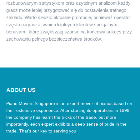
rozbudowanym statystykom oraz czytelnym analizom każdy
gracz może lepiej przygotować się do postawienia trafnego
zakładu. Warto śledzić aktualne promocje, ponieważ operator
często nagradza swoich lojalnych klientów specjalnymi
bonusami, które zwiększają szanse na końcowy sukces przy
zachowaniu pełnego bezpieczeństwa środków.
ABOUT US
Piano Movers Singapore is an expert mover of pianos based on
their extensive experience. After starting its operations in 1998,
the company has learnt the tricks of the trade, but more
importantly, each expert exhibits a deep sense of pride in the
trade. That’s our key to serving you