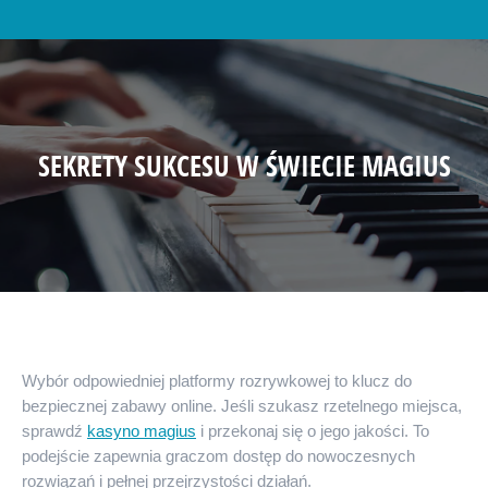
SEKRETY SUKCESU W ŚWIECIE MAGIUS
Wybór odpowiedniej platformy rozrywkowej to klucz do
bezpiecznej zabawy online. Jeśli szukasz rzetelnego miejsca,
sprawdź
kasyno magius
i przekonaj się o jego jakości. To
podejście zapewnia graczom dostęp do nowoczesnych
rozwiązań i pełnej przejrzystości działań.