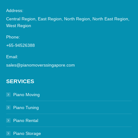
Address:
Central Region, East Region, North Region, North East Region,
West Region
Phone:
+65-94526388
Email:
sales@pianomoverssingapore.com
SERVICES
Piano Moving
Piano Tuning
Piano Rental
Piano Storage