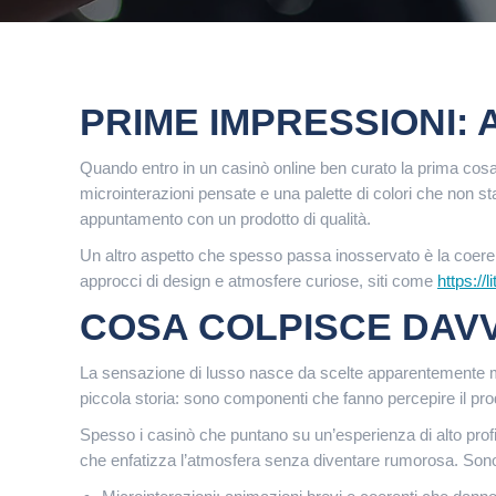
PRIME IMPRESSIONI:
Quando entro in un casinò online ben curato la prima cosa c
microinterazioni pensate e una palette di colori che non 
appuntamento con un prodotto di qualità.
Un altro aspetto che spesso passa inosservato è la coerenz
approcci di design e atmosfere curiose, siti come
https://l
COSA COLPISCE DAV
La sensazione di lusso nasce da scelte apparentemente min
piccola storia: sono componenti che fanno percepire il prod
Spesso i casinò che puntano su un’esperienza di alto profil
che enfatizza l’atmosfera senza diventare rumorosa. Sono 