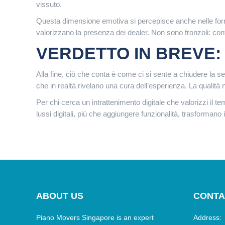
vissuto.
Questa dimensione emotiva si percepisce anche nelle formu
valorizzano la presenza dei dealer. Non sono fronzoli: co
VERDETTO IN BREVE:
Alla fine, ciò che conta è come ci si sente a chiudere la 
che in realtà rivelano una cura dell’esperienza. La qualità
Per chi cerca un intrattenimento digitale che valorizzi il 
lussi digitali, più che aggiungere funzionalità, trasforman
ABOUT US
CONTA
Piano Movers Singapore is an expert
Address: