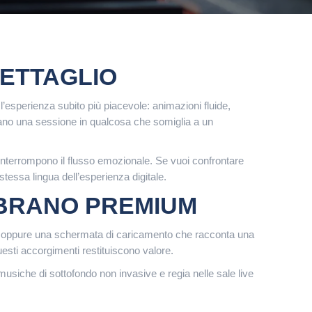
DETTAGLIO
l’esperienza subito più piacevole: animazioni fluide,
mano una sessione in qualcosa che somiglia a un
 interrompono il flusso emozionale. Se vuoi confrontare
tessa lingua dell’esperienza digitale.
MBRANO PREMIUM
li, oppure una schermata di caricamento che racconta una
uesti accorgimenti restituiscono valore.
musiche di sottofondo non invasive e regia nelle sale live