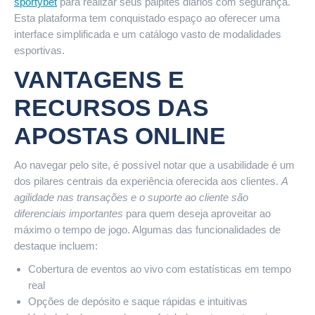
sportybet
para realizar seus palpites diários com segurança.
Esta plataforma tem conquistado espaço ao oferecer uma
interface simplificada e um catálogo vasto de modalidades
esportivas.
VANTAGENS E
RECURSOS DAS
APOSTAS ONLINE
Ao navegar pelo site, é possível notar que a usabilidade é um
dos pilares centrais da experiência oferecida aos clientes.
A
agilidade nas transações e o suporte ao cliente são
diferenciais importantes
para quem deseja aproveitar ao
máximo o tempo de jogo. Algumas das funcionalidades de
destaque incluem:
Cobertura de eventos ao vivo com estatísticas em tempo
real
Opções de depósito e saque rápidas e intuitivas