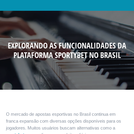
EXPLORANDO AS FUNCIONALIDADES DA
PLATAFORMA SPORTYBET NO BRASIL
O mercado de apostas esportivas no Brasil continua em
franca expansão com diversas opções disponíveis para os
jogadores. Muitos usuários buscam alternativas como a