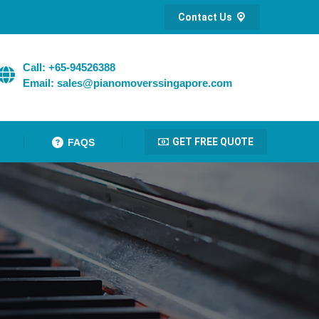
Contact Us
Call: +65-94526388
Email: sales@pianomoverssingapore.com
GET FREE QUOTE
FAQS