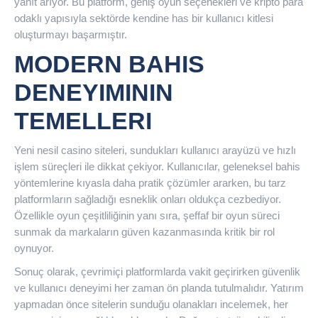
yanıt arıyor. Bu platform, geniş oyun seçenekleri ve kripto para
odaklı yapısıyla sektörde kendine has bir kullanıcı kitlesi
oluşturmayı başarmıştır.
MODERN BAHIS
DENEYIMININ
TEMELLERI
Yeni nesil casino siteleri, sundukları kullanıcı arayüzü ve hızlı
işlem süreçleri ile dikkat çekiyor. Kullanıcılar, geleneksel bahis
yöntemlerine kıyasla daha pratik çözümler ararken, bu tarz
platformların sağladığı esneklik onları oldukça cezbediyor.
Özellikle oyun çeşitliliğinin yanı sıra, şeffaf bir oyun süreci
sunmak da markaların güven kazanmasında kritik bir rol
oynuyor.
Sonuç olarak, çevrimiçi platformlarda vakit geçirirken güvenlik
ve kullanıcı deneyimi her zaman ön planda tutulmalıdır. Yatırım
yapmadan önce sitelerin sunduğu olanakları incelemek, her