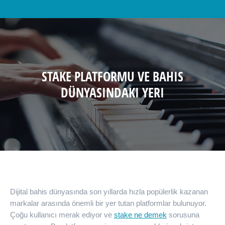
STAKE PLATFORMU VE BAHIS
DÜNYASINDAKI YERI
Dijital bahis dünyasında son yıllarda hızla popülerlik kazanan
markalar arasında önemli bir yer tutan platformlar bulunuyor.
Çoğu kullanıcı merak ediyor ve
stake ne demek
sorusuna