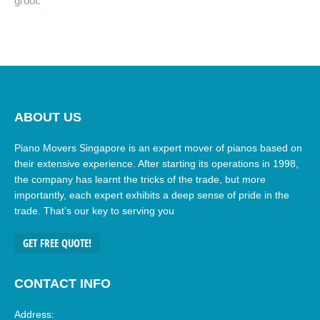
groot.
ABOUT US
Piano Movers Singapore is an expert mover of pianos based on
their extensive experience. After starting its operations in 1998,
the company has learnt the tricks of the trade, but more
importantly, each expert exhibits a deep sense of pride in the
trade. That’s our key to serving you
GET FREE QUOTE!
CONTACT INFO
Address: