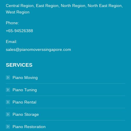
Central Region, East Region, North Region, North East Region,
West Region
Phone:
+65-94526388
Email:
sales@pianomoverssingapore.com
SERVICES
Piano Moving
Piano Tuning
Piano Rental
Piano Storage
Piano Restoration