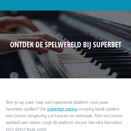
ONTDEK DE SPELWERELD BIJ SUPERBET
Ben je op zoek naar een spannend platform voor jouw
favoriete spellen? De
superbet casino
ervaring biedt spelers
een unieke omgeving vol kansen en vermaak. Met een breed
aanbod aan opties zorgt dit platform ervoor dat elke bezoeker
zich direct thuis voelt.