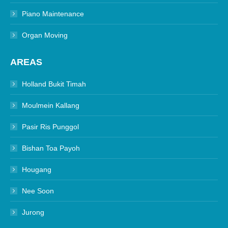
Piano Maintenance
Organ Moving
AREAS
Holland Bukit Timah
Moulmein Kallang
Pasir Ris Punggol
Bishan Toa Payoh
Hougang
Nee Soon
Jurong