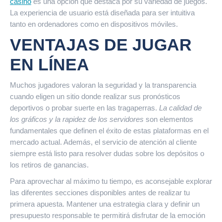
casino
es una opción que destaca por su variedad de juegos.
La experiencia de usuario está diseñada para ser intuitiva
tanto en ordenadores como en dispositivos móviles.
VENTAJAS DE JUGAR
EN LÍNEA
Muchos jugadores valoran la seguridad y la transparencia
cuando eligen un sitio donde realizar sus pronósticos
deportivos o probar suerte en las tragaperras.
La calidad de
los gráficos y la rapidez de los servidores
son elementos
fundamentales que definen el éxito de estas plataformas en el
mercado actual. Además, el servicio de atención al cliente
siempre está listo para resolver dudas sobre los depósitos o
los retiros de ganancias.
Para aprovechar al máximo tu tiempo, es aconsejable explorar
las diferentes secciones disponibles antes de realizar tu
primera apuesta. Mantener una estrategia clara y definir un
presupuesto responsable te permitirá disfrutar de la emoción