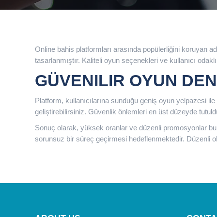
Online bahis platformları arasında popülerliğini koruyan ad
tasarlanmıştır. Kaliteli oyun seçenekleri ve kullanıcı odak
GÜVENILIR OYUN DEN
Platform, kullanıcılarına sunduğu geniş oyun yelpazesi ile 
geliştirebilirsiniz. Güvenlik önlemleri en üst düzeyde tutu
Sonuç olarak, yüksek oranlar ve düzenli promosyonlar bu p
sorunsuz bir süreç geçirmesi hedeflenmektedir. Düzenli ola