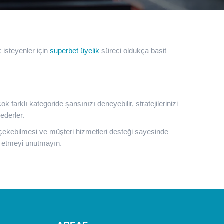
 isteyenler için
superbet üyelik
süreci oldukça basit
farklı kategoride şansınızı deneyebilir, stratejilerinizi
ederler.
 çekebilmesi ve müşteri hizmetleri desteği sayesinde
ip etmeyi unutmayın.