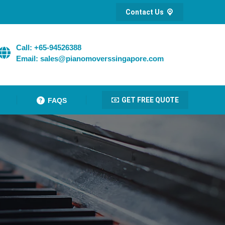
Contact Us
Call: +65-94526388
Email: sales@pianomoverssingapore.com
GET FREE QUOTE
FAQS