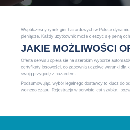
Współczesny rynek gier hazardowych w Polsce dynamiczn
pieniądze. Każdy użytkownik może cieszyć się pełną ochr
JAKIE MOŻLIWOŚCI 
Oferta serwisu opiera się na szerokim wyborze automatów 
certyfikaty losowości, co zapewnia uczciwe warunki dla ka
swoją przygodę z hazardem.
Podsumowując, wybór legalnego dostawcy to klucz do od
wolnego czasu. Rejestracja w serwisie jest szybka i po