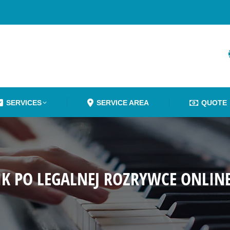
SERVICES
SERVICE AREA
QUOTE
K PO LEGALNEJ ROZRYWCE ONLIN