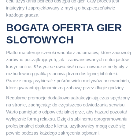
celu uzyskania pełnego dostępu do gier. Cały proces jest
intuicyjny i zaprojektowany z myślą o bezpieczeństwie
każdego gracza.
BOGATA OFERTA GIER
SLOTOWYCH
Platforma oferuje szeroki wachlarz automatów, które zadowolą
zarówno początkujących, jak i zaawansowanych entuzjastów
kasyn online.
Klasyczne owocówki
oraz nowoczesne tytuły z
rozbudowaną grafiką stanowią trzon dostępnej biblioteki.
Gracze mogą wybierać spośród wielu motywów przewodnich,
które gwarantują dynamiczną zabawę przez długie godziny.
Regularne promocje dodatkowo uatrakcyjniają czas spędzony
na stronie, zachęcając do częstszego odwiedzania serwisu.
Warto pamiętać o odpowiedzialnej grze, aby hazard pozostał
wyłącznie formą relaksu. Dzięki stabilnemu oprogramowaniu i
profesjonalnej obsłudze klienta, użytkownicy mogą czuć się
pewnie podczas każdego zakręcenia bębnami.