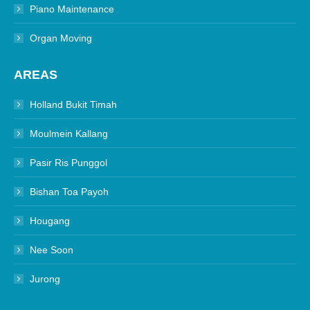
Piano Maintenance
Organ Moving
AREAS
Holland Bukit Timah
Moulmein Kallang
Pasir Ris Punggol
Bishan Toa Payoh
Hougang
Nee Soon
Jurong