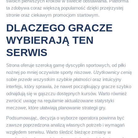
swoich pierwszych kroków w świecie obstawiania. Platforma
ta zdobywa coraz większą popularność dzięki przejrzystej
stronie oraz ciekawym promocjom startowym.
DLACZEGO GRACZE
WYBIERAJĄ TEN
SERWIS
Strona oferuje szeroką gamę dyscyplin sportowych, od piłki
nożnej po mniej oczywiste sporty niszowe.
Użytkownicy cenią
sobie przede wszystkim szybkie płatności
oraz intuicyjny
interfejs, który sprawia, że nawet początkujący gracze szybko
odnajdują się w gąszczu dostępnych kursów. Warto również
zwrócić uwagę na regularnie aktualizowane statystyki
meczowe, które ułatwiają planowanie strategii gry.
Podsumowując, decyzja o wyborze operatora powinna być
zawsze poprzedzona analizą własnych potrzeb i wymagań
względem serwisu. Warto śledzić bieżące zmiany w