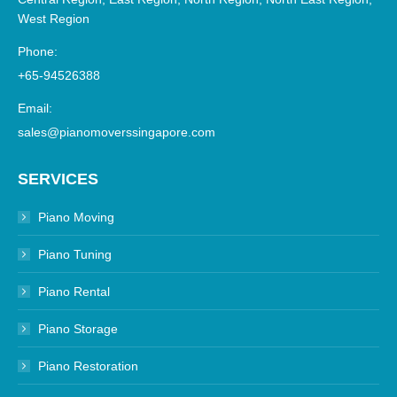
West Region
Phone:
+65-94526388
Email:
sales@pianomoverssingapore.com
SERVICES
Piano Moving
Piano Tuning
Piano Rental
Piano Storage
Piano Restoration