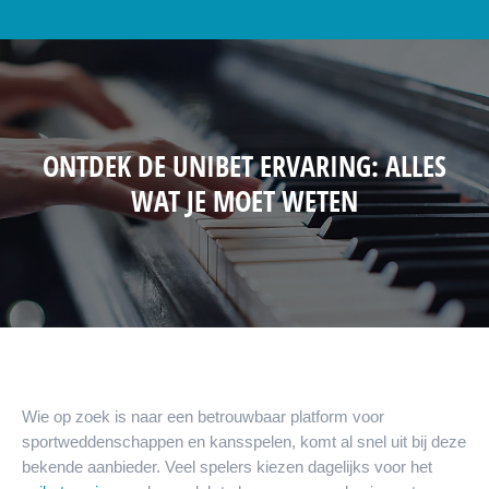
ONTDEK DE UNIBET ERVARING: ALLES
WAT JE MOET WETEN
Wie op zoek is naar een betrouwbaar platform voor
sportweddenschappen en kansspelen, komt al snel uit bij deze
bekende aanbieder. Veel spelers kiezen dagelijks voor het