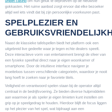
unibet casino
om hun geluk te beproeven op de nieuwste
gokkasten. Het ruime aanbod zorgt ervoor dat elke bezoeker
altijd wel iets vindt dat bij zijn persoonlijke voorkeuren past.
SPELPLEZIER EN
GEBRUIKSVRIENDELIJKH
Naast de klassieke tafelspellen biedt het platform ook een
uitgebreid live gedeelte waar je tegen echte dealers speelt.
Deze interactieve vorm van entertainment brengt de sfeer van
een fysieke speelhal direct naar je eigen woonkamer of
smartphone. Door de intuïtieve interface navigeer je
moeiteloos tussen verschillende categorieën, waardoor je nooit
lang hoeft te zoeken naar je favoriete titels.
Veiligheid en verantwoord spelen staan bij de operator altijd
centraal in de bedrijfsvoering. Ze bieden diverse hulpmiddelen
aan waarmee je als speler je eigen limieten kunt instellen om
grip op je speelgedrag te houden. Hierdoor blijft de focus liggen
op het plezier van het spel, wat bijdraagt aan een