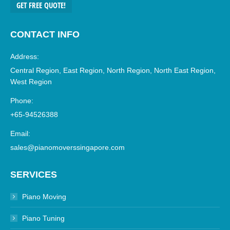
GET FREE QUOTE!
CONTACT INFO
Address:
Central Region, East Region, North Region, North East Region,
West Region
Phone:
+65-94526388
Email:
sales@pianomoverssingapore.com
SERVICES
Piano Moving
Piano Tuning