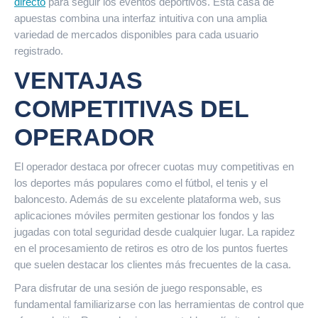
directo
para seguir los eventos deportivos. Esta casa de
apuestas combina una interfaz intuitiva con una amplia
variedad de mercados disponibles para cada usuario
registrado.
VENTAJAS
COMPETITIVAS DEL
OPERADOR
El operador destaca por ofrecer cuotas muy competitivas en
los deportes más populares como el fútbol, el tenis y el
baloncesto. Además de su excelente plataforma web, sus
aplicaciones móviles permiten gestionar los fondos y las
jugadas con total seguridad desde cualquier lugar. La rapidez
en el procesamiento de retiros es otro de los puntos fuertes
que suelen destacar los clientes más frecuentes de la casa.
Para disfrutar de una sesión de juego responsable, es
fundamental familiarizarse con las herramientas de control que