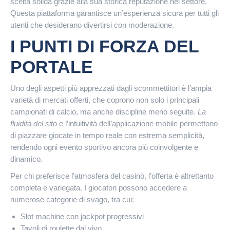
scelta solida grazie alla sua storica reputazione nel settore.
Questa piattaforma garantisce un’esperienza sicura per tutti gli
utenti che desiderano divertirsi con moderazione.
I PUNTI DI FORZA DEL
PORTALE
Uno degli aspetti più apprezzati dagli scommettitori è l’ampia
varietà di mercati offerti, che coprono non solo i principali
campionati di calcio, ma anche discipline meno seguite.
La
fluidità del sito
e l’intuitività dell’applicazione mobile permettono
di piazzare giocate in tempo reale con estrema semplicità,
rendendo ogni evento sportivo ancora più coinvolgente e
dinamico.
Per chi preferisce l’atmosfera del casinò, l’offerta è altrettanto
completa e variegata. I giocatori possono accedere a
numerose categorie di svago, tra cui:
Slot machine con jackpot progressivi
Tavoli di roulette dal vivo