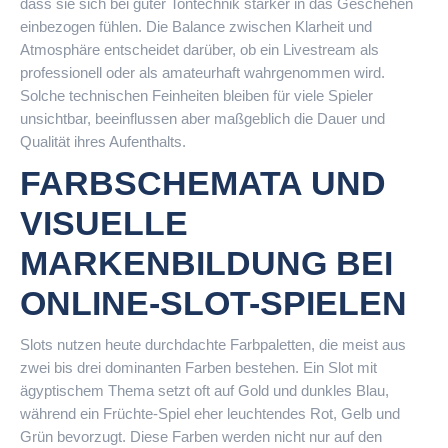
dass sie sich bei guter Tontechnik stärker in das Geschehen
einbezogen fühlen. Die Balance zwischen Klarheit und
Atmosphäre entscheidet darüber, ob ein Livestream als
professionell oder als amateurhaft wahrgenommen wird.
Solche technischen Feinheiten bleiben für viele Spieler
unsichtbar, beeinflussen aber maßgeblich die Dauer und
Qualität ihres Aufenthalts.
FARBSCHEMATA UND
VISUELLE
MARKENBILDUNG BEI
ONLINE-SLOT-SPIELEN
Slots nutzen heute durchdachte Farbpaletten, die meist aus
zwei bis drei dominanten Farben bestehen. Ein Slot mit
ägyptischem Thema setzt oft auf Gold und dunkles Blau,
während ein Früchte-Spiel eher leuchtendes Rot, Gelb und
Grün bevorzugt. Diese Farben werden nicht nur auf den