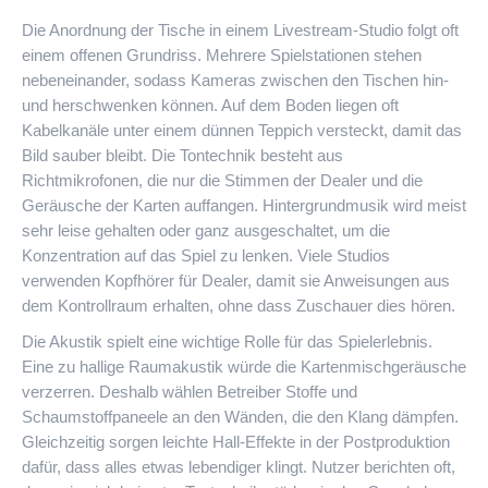
Die Anordnung der Tische in einem Livestream-Studio folgt oft
einem offenen Grundriss. Mehrere Spielstationen stehen
nebeneinander, sodass Kameras zwischen den Tischen hin-
und herschwenken können. Auf dem Boden liegen oft
Kabelkanäle unter einem dünnen Teppich versteckt, damit das
Bild sauber bleibt. Die Tontechnik besteht aus
Richtmikrofonen, die nur die Stimmen der Dealer und die
Geräusche der Karten auffangen. Hintergrundmusik wird meist
sehr leise gehalten oder ganz ausgeschaltet, um die
Konzentration auf das Spiel zu lenken. Viele Studios
verwenden Kopfhörer für Dealer, damit sie Anweisungen aus
dem Kontrollraum erhalten, ohne dass Zuschauer dies hören.
Die Akustik spielt eine wichtige Rolle für das Spielerlebnis.
Eine zu hallige Raumakustik würde die Kartenmischgeräusche
verzerren. Deshalb wählen Betreiber Stoffe und
Schaumstoffpaneele an den Wänden, die den Klang dämpfen.
Gleichzeitig sorgen leichte Hall-Effekte in der Postproduktion
dafür, dass alles etwas lebendiger klingt. Nutzer berichten oft,