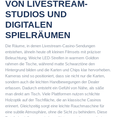
VON LIVESTREAM-
STUDIOS UND
DIGITALEN
SPIELRÄUMEN
Die Räume, in denen Livestream-Casino-Sendungen
entstehen, ähneln heute oft kleinen Filmsets mit präziser
Beleuchtung. Weiche LED-Streifen in warmem Goldton
rahmen die Tische, während matte Schwarztöne den
Hintergrund bilden und die Karten und Chips klar hervorheben.
Kameras sind so positioniert, dass sie nicht nur die Karten,
sondern auch die leichten Handbewegungen der Dealer
erfassen. Dadurch entsteht ein Gefühl von Nähe, als säße
man direkt am Tisch. Viele Plattformen nutzen schlichte
Holzoptik auf der Tischfläche, die an klassische Casinos
erinnert. Gleichzeitig sorgt eine leichte Rauchmaschine für
eine subtile Atmosphäre, ohne die Sicht zu behindern. Diese