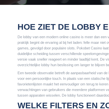
HOE ZIET DE LOBBY 
De lobby van een modern online casino is meer dan een v
praktijk begint de ervaring al bij het laden: felle maar n
games, gevolgd door populaire slots. Pokobet Casino laat
duidelijke scheiding tussen verschillende speelomgevingen
versie vaak sneller reageert en minder laadtijd kent. De v
overzichtelijke lobby hun beslissing om langer te blijven b
Een tweede observatie betreft de aanpasbaarheid van de lo
voor een persoonlijke touch. In plaats van een statische 
favorietenlijsten maakt het eenvoudiger om terug te keren n
verwachtingen van gebruikers die meerdere platformen verg
tussen apparaten wisselen. De lobby functioneert daardo
WELKE FILTERS EN Z