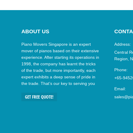
ABOUT US
CONTA
Piano Movers Singapore is an expert
Address:
mover of pianos based on their extensive
Central R
experience. After starting its operations in
Region, N
1998, the company has learnt the tricks
Phone:
of the trade, but more importantly, each
expert exhibits a deep sense of pride in
+65-9452
the trade. That’s our key to serving you
Email:
GET FREE QUOTE!
sales@pi