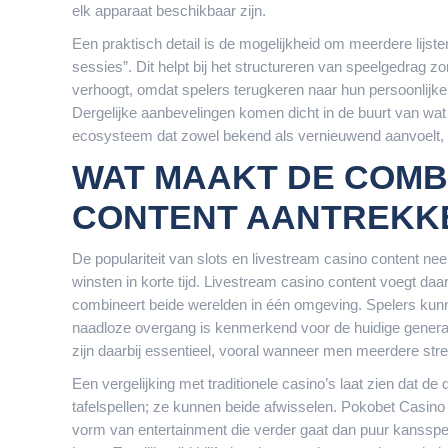
elk apparaat beschikbaar zijn.
Een praktisch detail is de mogelijkheid om meerdere lijste
sessies”. Dit helpt bij het structureren van speelgedrag z
verhoogt, omdat spelers terugkeren naar hun persoonlijke
Dergelijke aanbevelingen komen dicht in de buurt van wat 
ecosysteem dat zowel bekend als vernieuwend aanvoelt,
WAT MAAKT DE COMBI
CONTENT AANTREKKE
De populariteit van slots en livestream casino content ne
winsten in korte tijd. Livestream casino content voegt daa
combineert beide werelden in één omgeving. Spelers kunn
naadloze overgang is kenmerkend voor de huidige generatie
zijn daarbij essentieel, vooral wanneer men meerdere stre
Een vergelijking met traditionele casino’s laat zien dat de
tafelspellen; ze kunnen beide afwisselen. Pokobet Casino 
vorm van entertainment die verder gaat dan puur kansspel