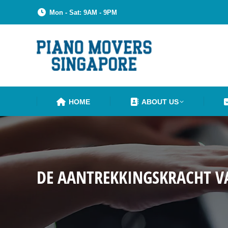
Mon - Sat: 9AM - 9PM
HOME
ABOUT US
DE AANTREKKINGSKRACHT VA