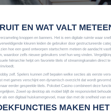
ERUIT EN WAT VALT METEE
erzameling knoppen en banners. Het is een digitale ruimte waar sne
iet overweldigende kleuren leiden de gebruiker door gestructureerde ca
 zien hoe een goed ontworpen startscherm meteen de aandacht vastho
, waardoor zelfs nieuwe gebruikers snel hun weg vinden. Vergelijking
isuele hiërarchie helpt om favoriete titels of streamingkanalen direct
eïnvloedt.
bby zelf. Spelers kunnen zelf bepalen welke secties als eerste versc
lijst met games verschijnt een dynamisch overzicht dat wordt gevormd
aar eerder gespeelde titels. Pokobet Casino combineert deze functional
elijken. Zowel op desktop als mobiel blijft de responsiviteit behoude
or als een digitaal huiskamergevoel, maar dan met de snelheid van e
OEKFUNCTIES MAKEN HET