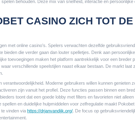
uis spelen behouden. Deze mix van snelheid, interactie en persoonlijk
ET CASINO ZICH TOT DE
ngen met online casino’s. Spelers verwachten dezelfde gebruiksvriend
e bieden die verder gaan dan louter spelletjes. Denk aan persoonlijke
jke toevoegingen maken het platform aantrekkelijk voor een breder pu
waar verschillende speelstijlen naast elkaar bestaan. De markt laat 
n.
n verantwoordelijkheid. Moderne gebruikers willen kunnen genieten z
ctiveren zijn vanuit het profiel. Deze functies passen binnen een bred
ieders toont dat een goede lobby met filters en favorieten niet alleen 
 spellen en duidelijke hulpmiddelen voor zelfregulatie maakt Pokobet 
 te vinden via
https://drjanvandijk.org/
. De focus op gebruiksvriendelijk
entertainment.