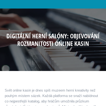
DIGITÁLNÍ HERNÍ SALÓNY: OBJEVOVÁNÍ
ROZMANITOSTI ONLINE KASIN
Svět online kasin je dnes spíš muzeem herní kreativity než
pouhým místem sázek. Každá platforma se snaží nabídnout
co nejpestřejší katalog, aby hráčům umožnila průzkum