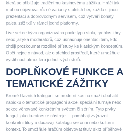
která se přibližuje tradičnímu kasinovému zážitku. Hráči tak
mohou objevovat různé varianty stolních her, každá s jinou
prezentací a doprovodným servisem, což vytváří bohatý
paletu zážitků v rámci jedné platformy.
Live sekce bývá organizována podle typu stolu, rychlosti hry
nebo jazyka moderátorů, což usnadňuje orientaci těm, kdo
chtějí prozkoumat rozdílné přístupy ke klasickým konceptům.
Opět nejde o návod, ale o přehled prostředí, které umožňuje
vystihnout atmosféru jednotlivých stolů.
DOPLŇKOVÉ FUNKCE A
TEMATICKÉ ZÁŽITKY
Kromě hlavních kategorií se moderní kasina snaží obohatit
nabídku o tematické propagační akce, speciální turnaje nebo
sekce věnované konkrétním světem či sériím. Tyto prvky
fungují jako kurátorské nástroje — pomáhají zvýraznit
konkrétní tituly a dodávají katalogu sezónní nebo kulturní
kontext. To umožňuje hráčům objevovat tituly skrz příběhové