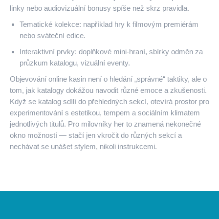
linky nebo audiovizuální bonusy spíše než skrz pravidla.
Tematické kolekce: například hry k filmovým premiérám
nebo sváteční edice.
Interaktivní prvky: doplňkové mini‑hraní, sbírky odměn za
průzkum katalogu, vizuální eventy.
Objevování online kasin není o hledání „správné“ taktiky, ale o
tom, jak katalogy dokážou navodit různé emoce a zkušenosti.
Když se katalog sdílí do přehledných sekcí, otevírá prostor pro
experimentování s estetikou, tempem a sociálním klimatem
jednotlivých titulů. Pro milovníky her to znamená nekonečné
okno možností — stačí jen vkročit do různých sekcí a
nechávat se unášet stylem, nikoli instrukcemi.