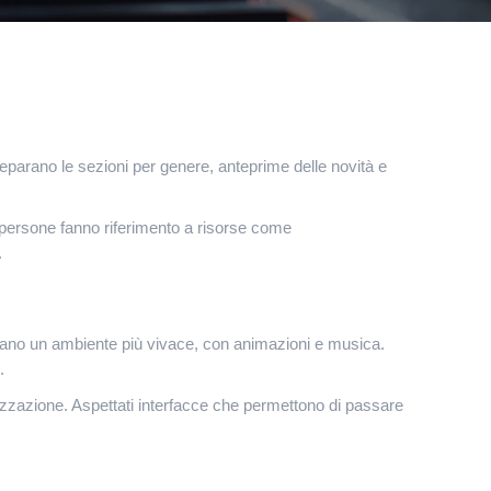
parano le sezioni per genere, anteprime delle novità e
 persone fanno riferimento a risorse come
.
reano un ambiente più vivace, con animazioni e musica.
.
alizzazione. Aspettati interfacce che permettono di passare