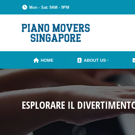
Mon - Sat: 9AM - 9PM
HOME
ABOUT US
ESPLORARE IL DIVERTIMENT