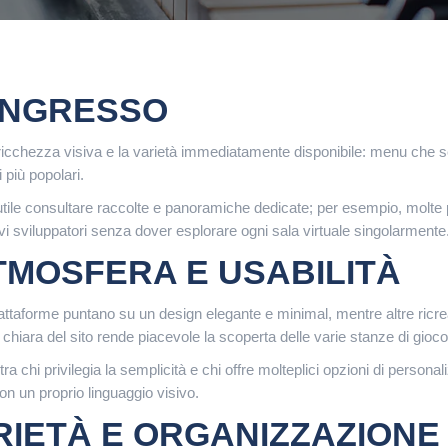
’INGRESSO
ricchezza visiva e la varietà immediatamente disponibile: menu che se
i più popolari.
e utile consultare raccolte e panoramiche dedicate; per esempio, molte
i sviluppatori senza dover esplorare ogni sala virtuale singolarmente
TMOSFERA E USABILITÀ
iattaforme puntano su un design elegante e minimal, mentre altre ric
chiara del sito rende piacevole la scoperta delle varie stanze di gioco
ra chi privilegia la semplicità e chi offre molteplici opzioni di person
 con un proprio linguaggio visivo.
ARIETÀ E ORGANIZZAZIONE