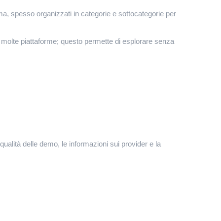
forma, spesso organizzati in categorie e sottocategorie per
 in molte piattaforme; questo permette di esplorare senza
 qualità delle demo, le informazioni sui provider e la