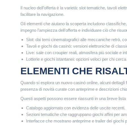
Il nucleo dell’offerta è la varietà: slot tematiche, tavoli e
facilitare la navigazione.
Gli elementi che aiutano la scoperta includono classifiche, 
impegno l’ampiezza dell’offerta e individuare ciò che risuon
Slot: dai temi cinematografici alle meccaniche retrò, c
Tavoli e giochi da casinò: versioni elettroniche di class
Live: sale con croupier reali, atmosfera più sociale e int
Lotterie e giochi istantanei: opzioni veloci per chi cerca 
ELEMENTI CHE RISA
Quando si esplora un nuovo casinò online, alcuni dettagli fan
presenza di novità curate con anteprime e descrizioni chia
Questi aspetti possono essere riassunti in una breve lista di
Catalogo aggiornato con evidenza delle uscite recenti.
Sezioni tematiche che raggruppano giochi affini per a
Interfacce che mostrano anteprime e trailer dei giochi p