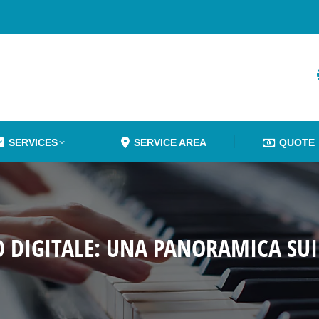
SERVICES
SERVICE AREA
QUOTE
O DIGITALE: UNA PANORAMICA SUI