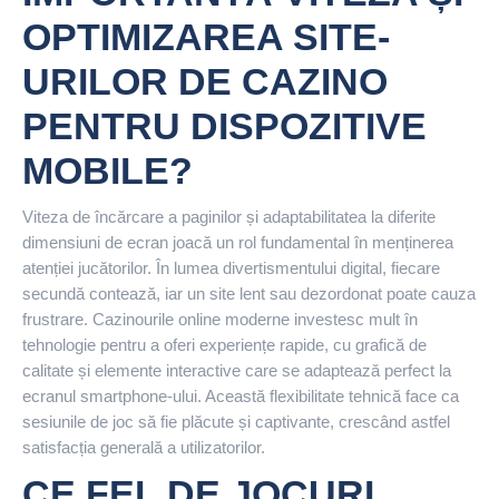
OPTIMIZAREA SITE-
URILOR DE CAZINO
PENTRU DISPOZITIVE
MOBILE?
Viteza de încărcare a paginilor și adaptabilitatea la diferite
dimensiuni de ecran joacă un rol fundamental în menținerea
atenției jucătorilor. În lumea divertismentului digital, fiecare
secundă contează, iar un site lent sau dezordonat poate cauza
frustrare. Cazinourile online moderne investesc mult în
tehnologie pentru a oferi experiențe rapide, cu grafică de
calitate și elemente interactive care se adaptează perfect la
ecranul smartphone-ului. Această flexibilitate tehnică face ca
sesiunile de joc să fie plăcute și captivante, crescând astfel
satisfacția generală a utilizatorilor.
CE FEL DE JOCURI