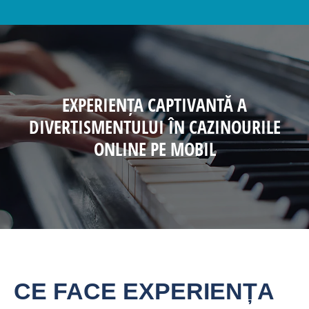
EXPERIENȚA CAPTIVANTĂ A
DIVERTISMENTULUI ÎN CAZINOURILE
ONLINE PE MOBIL
CE FACE EXPERIENȚA