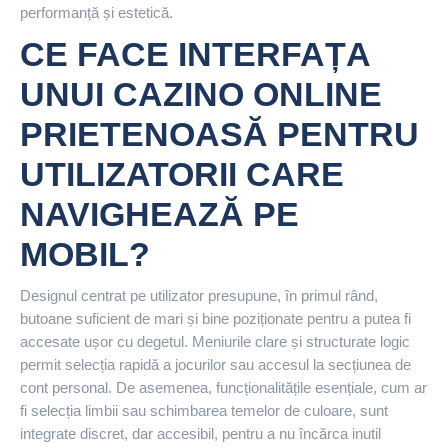
performanță și estetică.
CE FACE INTERFAȚA
UNUI CAZINO ONLINE
PRIETENOASĂ PENTRU
UTILIZATORII CARE
NAVIGHEAZĂ PE
MOBIL?
Designul centrat pe utilizator presupune, în primul rând,
butoane suficient de mari și bine poziționate pentru a putea fi
accesate ușor cu degetul. Meniurile clare și structurate logic
permit selecția rapidă a jocurilor sau accesul la secțiunea de
cont personal. De asemenea, funcționalitățile esențiale, cum ar
fi selecția limbii sau schimbarea temelor de culoare, sunt
integrate discret, dar accesibil, pentru a nu încărca inutil