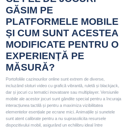
GĂSIM PE
PLATFORMELE MOBILE
ȘI CUM SUNT ACESTEA
MODIFICATE PENTRU O
EXPERIENȚĂ PE
MĂSURĂ?
Portofoliile cazinourilor online sunt extrem de diverse,
incluzând sloturi video cu grafică vibrantă, ruletă și blackjack,
dar și jocuri cu tematici inovatoare sau multiplayer. Versiunile
mobile ale acestor jocuri sunt gândite special pentru a încuraja
interacțiunea tactilă și pentru a maximiza vizibilitatea
elementelor esențiale pe ecrane mici. Animațiile și sunetele
sunt atent calibrate pentru a nu suprasolicita resursele
dispozitivului mobil, asigurând un echilibru ideal între