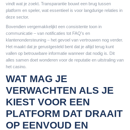
vindt wat je zoekt. Transparantie bouwt een brug tussen
platform en speler, wat essentieel is voor langdurige relaties in
deze sector.
Bovendien vergemakkelijkt een consistente toon in
communicatie – van notificaties tot FAQ’s en
klantenondersteuning – het gevoel van vertrouwen nog verder.
Het maakt dat je gerustgesteld bent dat je altijd terug kunt
vallen op betrouwbare informatie wanneer dat nodig is. Dit
alles samen doet wonderen voor de reputatie en uitstraling van
het casino.
WAT MAG JE
VERWACHTEN ALS JE
KIEST VOOR EEN
PLATFORM DAT DRAAIT
OP EENVOUD EN