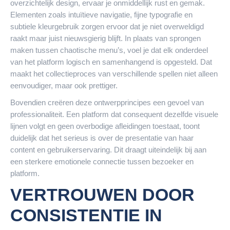
overzichtelijk design, ervaar je onmiddellijk rust en gemak.
Elementen zoals intuïtieve navigatie, fijne typografie en
subtiele kleurgebruik zorgen ervoor dat je niet overweldigd
raakt maar juist nieuwsgierig blijft. In plaats van sprongen
maken tussen chaotische menu’s, voel je dat elk onderdeel
van het platform logisch en samenhangend is opgesteld. Dat
maakt het collectieproces van verschillende spellen niet alleen
eenvoudiger, maar ook prettiger.
Bovendien creëren deze ontwerpprincipes een gevoel van
professionaliteit. Een platform dat consequent dezelfde visuele
lijnen volgt en geen overbodige afleidingen toestaat, toont
duidelijk dat het serieus is over de presentatie van haar
content en gebruikerservaring. Dit draagt uiteindelijk bij aan
een sterkere emotionele connectie tussen bezoeker en
platform.
VERTROUWEN DOOR
CONSISTENTIE IN