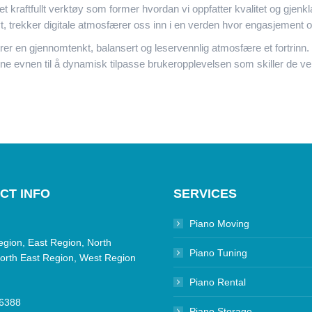
 kraftfullt verktøy som former hvordan vi oppfatter kvalitet og gjenkl
flyt, trekker digitale atmosfærer oss inn i en verden hvor engasjemen
n gjennomtenkt, balansert og leservennlig atmosfære et fortrinn. De 
denne evnen til å dynamisk tilpasse brukeropplevelsen som skiller de v
CT INFO
SERVICES
Piano Moving
egion, East Region, North
Piano Tuning
orth East Region, West Region
Piano Rental
6388
Piano Storage