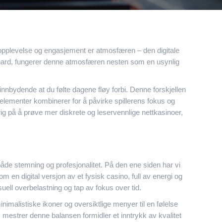
år opplevelse og engasjement er atmosfæren – den digitale
hard, fungerer denne atmosfæren nesten som en usynlig
nbydende at du følte dagene fløy forbi. Denne forskjellen
e elementer kombinerer for å påvirke spillerens fokus og
ig på å prøve mer diskrete og leservennlige nettkasinoer,
både stemning og profesjonalitet. På den ene siden har vi
en digital versjon av et fysisk casino, full av energi og
isuell overbelastning og tap av fokus over tid.
imalistiske ikoner og oversiktlige menyer til en følelse
m mestrer denne balansen formidler et inntrykk av kvalitet