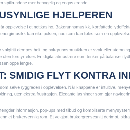
om spillrundene mer behagelig og engasjerende.
 USYNLIGE HJELPEREN
pplevelse i et nettkasino. Bakgrunnsmusikk, kortfattede lydeffekter 
ergimusikk kan øke pulsen, noe som kan føles som en opplevelse i seg
ler valgfritt dempes helt, og bakgrunnsmusikken er svak eller stemningsf
 uten forstyrrelser. En digital atmosfære som tenker på balanse i lyd
essen oppe lengre.
: SMIDIG FLYT KONTRA I
r som selve ryggraden i opplevelsen. Når knappene er intuitive, meny
ning, uten ekstra frustrasjon. Elegante løsninger som gjør navigerin
er informasjon, pop-ups med tilbud og kompliserte menysystemer gi de
t enn et brukervennlig rom. Et velgjort brukergrensesnitt derimot, bidrar