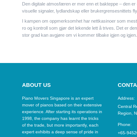
Den digitale atmosfæren er mer enn et bakteppe – den er et
visuelle signaler, lydlandskap eller brukergrensesnittets 
I kampen om oppmerksomhet har nettkasinoer som mestrer e
ro og kontroll som gjør det lekende lett å trives. Det er 
stor grad kan avgjøre om vi kommer tilbake igjen og igjen.
ABOUT US
CONTA
Piano Movers Singapore is an expert
Address:
mover of pianos based on their extensive
Central R
experience. After starting its operations in
Region, N
1998, the company has learnt the tricks
Phone:
of the trade, but more importantly, each
expert exhibits a deep sense of pride in
+65-9452