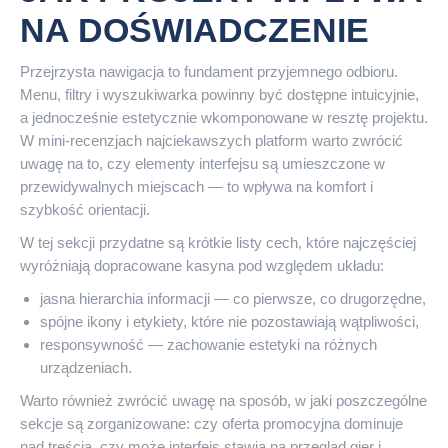
NA DOŚWIADCZENIE
Przejrzysta nawigacja to fundament przyjemnego odbioru.
Menu, filtry i wyszukiwarka powinny być dostępne intuicyjnie,
a jednocześnie estetycznie wkomponowane w resztę projektu.
W mini-recenzjach najciekawszych platform warto zwrócić
uwagę na to, czy elementy interfejsu są umieszczone w
przewidywalnych miejscach — to wpływa na komfort i
szybkość orientacji.
W tej sekcji przydatne są krótkie listy cech, które najczęściej
wyróżniają dopracowane kasyna pod względem układu:
jasna hierarchia informacji — co pierwsze, co drugorzędne,
spójne ikony i etykiety, które nie pozostawiają wątpliwości,
responsywność — zachowanie estetyki na różnych
urządzeniach.
Warto również zwrócić uwagę na sposób, w jaki poszczególne
sekcje są zorganizowane: czy oferta promocyjna dominuje
nad treścią, czy może interfejs stawia na przegląd gier i