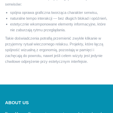
serwisów:
spójna oprawa graficzna tworząca charakter serwisu,
naturalne tempo interakcji — bez długich blokad i opóźnień,
estetycznie wkomponowane elementy informacyjne, które
nie zaburzają rytmu przeglądania.
Takie doświadczenia potrafią przemienić zwykłe klikanie w
przyjemny rytuał wieczornego relaksu. Projekty, które łączą
spójność wizualną z ergonomią, pozostają w pamięci i
zachęcają do powrotu, nawet jeśli celem wizyty jest jedynie
chwilowe odprężenie przy estetycznym interfejsie.
ABOUT US