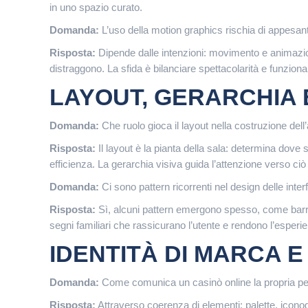
in uno spazio curato.
Domanda:
L’uso della motion graphics rischia di appesant
Risposta:
Dipende dalle intenzioni: movimento e animazio
distraggono. La sfida è bilanciare spettacolarità e funzion
LAYOUT, GERARCHIA 
Domanda:
Che ruolo gioca il layout nella costruzione del
Risposta:
Il layout è la pianta della sala: determina dove 
efficienza. La gerarchia visiva guida l’attenzione verso ciò
Domanda:
Ci sono pattern ricorrenti nel design delle inter
Risposta:
Sì, alcuni pattern emergono spesso, come barre l
segni familiari che rassicurano l’utente e rendono l’esperie
IDENTITÀ DI MARCA E
Domanda:
Come comunica un casinò online la propria pers
Risposta:
Attraverso coerenza di elementi: palette, iconogra