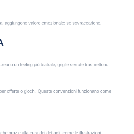
ura, aggiungono valore emozionale; se sovraccariche,
A
reano un feeling più teatrale; griglie serrate trasmettono
e per offerte o giochi. Queste convenzioni funzionano come
che grazie alla cura dei dettagli, come le illustrazioni