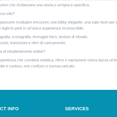
i visivi che richiamano una storia o un’epoca specifica.
sso sito?
si possono modulare emozioni: una lobby elegante, una sala neon per 
leghi le parti in un’unica esperienza riconoscibile.
ografia, iconografia, immagini hero, texture di sfondo.
oni, transizioni e ritmi di caricamento.
 di intrattenimento online?
erienza che combina estetica, ritmo e narrazione visiva lascia un’i
ccolto e curioso, non confuso o sovraccaricato.
CT INFO
SERVICES