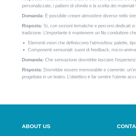
personalizzate, i pattern di sfondo e la scelta dei material
Domanda:
È possibile creare atmosfere diverse nello ste
Risposta:
Sì, con sezioni tematiche e percorsi dedicati 
tradizione. L’importante è mantenere un filo conduttore che 
Elementi visivi che definiscono l’atmosfera: palette, tip
Componenti sensoriali: suoni di feedback, micro-animazi
Domanda:
Che sensazione dovrebbe lasciare l’esperienza
Risposta:
Dovrebbe essere memorabile e coerente: un’esp
progettata in un teatro. L’obiettivo è far sentire l’utente a
ABOUT US
CONTA