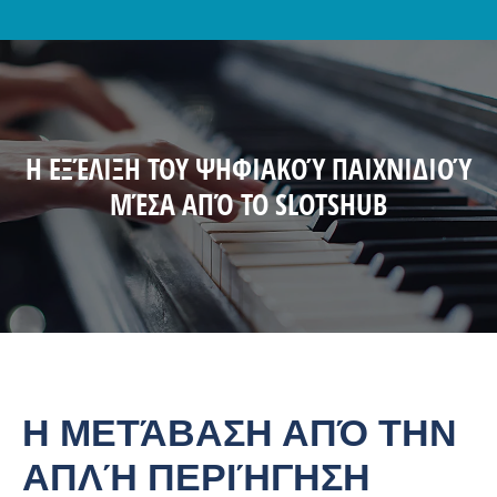
Η ΕΞΈΛΙΞΗ ΤΟΥ ΨΗΦΙΑΚΟΎ ΠΑΙΧΝΙΔΙΟΎ
ΜΈΣΑ ΑΠΌ ΤΟ SLOTSHUB
Η ΜΕΤΆΒΑΣΗ ΑΠΌ ΤΗΝ
ΑΠΛΉ ΠΕΡΙΉΓΗΣΗ