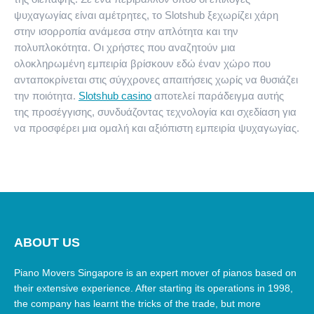
ψυχαγωγίας είναι αμέτρητες, το Slotshub ξεχωρίζει χάρη
στην ισορροπία ανάμεσα στην απλότητα και την
πολυπλοκότητα. Οι χρήστες που αναζητούν μια
ολοκληρωμένη εμπειρία βρίσκουν εδώ έναν χώρο που
ανταποκρίνεται στις σύγχρονες απαιτήσεις χωρίς να θυσιάζει
την ποιότητα.
Slotshub casino
αποτελεί παράδειγμα αυτής
της προσέγγισης, συνδυάζοντας τεχνολογία και σχεδίαση για
να προσφέρει μια ομαλή και αξιόπιστη εμπειρία ψυχαγωγίας.
ABOUT US
Piano Movers Singapore is an expert mover of pianos based on
their extensive experience. After starting its operations in 1998,
the company has learnt the tricks of the trade, but more