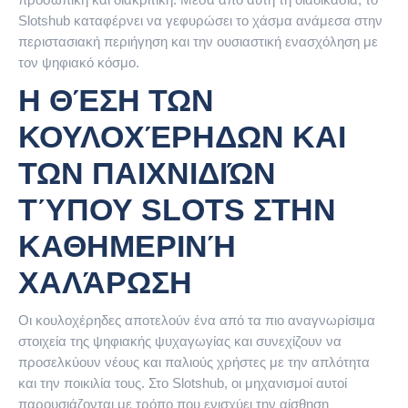
Slotshub καταφέρνει να γεφυρώσει το χάσμα ανάμεσα στην
περιστασιακή περιήγηση και την ουσιαστική ενασχόληση με
τον ψηφιακό κόσμο.
Η ΘΈΣΗ ΤΩΝ
ΚΟΥΛΟΧΈΡΗΔΩΝ ΚΑΙ
ΤΩΝ ΠΑΙΧΝΙΔΙΏΝ
ΤΎΠΟΥ SLOTS ΣΤΗΝ
ΚΑΘΗΜΕΡΙΝΉ
ΧΑΛΆΡΩΣΗ
Οι κουλοχέρηδες αποτελούν ένα από τα πιο αναγνωρίσιμα
στοιχεία της ψηφιακής ψυχαγωγίας και συνεχίζουν να
προσελκύουν νέους και παλιούς χρήστες με την απλότητα
και την ποικιλία τους. Στο Slotshub, οι μηχανισμοί αυτοί
παρουσιάζονται με τρόπο που ενισχύει την αίσθηση