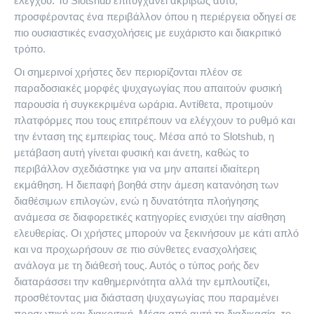
ελέγχου. Το Slotshub επιτυγχάνει ακριβώς αυτό,
προσφέροντας ένα περιβάλλον όπου η περιέργεια οδηγεί σε
πιο ουσιαστικές ενασχολήσεις με ευχάριστο και διακριτικό
τρόπο.
Οι σημερινοί χρήστες δεν περιορίζονται πλέον σε
παραδοσιακές μορφές ψυχαγωγίας που απαιτούν φυσική
παρουσία ή συγκεκριμένα ωράρια. Αντίθετα, προτιμούν
πλατφόρμες που τους επιτρέπουν να ελέγχουν το ρυθμό και
την ένταση της εμπειρίας τους. Μέσα από το Slotshub, η
μετάβαση αυτή γίνεται φυσική και άνετη, καθώς το
περιβάλλον σχεδιάστηκε για να μην απαιτεί ιδιαίτερη
εκμάθηση. Η διεπαφή βοηθά στην άμεση κατανόηση των
διαθέσιμων επιλογών, ενώ η δυνατότητα πλοήγησης
ανάμεσα σε διαφορετικές κατηγορίες ενισχύει την αίσθηση
ελευθερίας. Οι χρήστες μπορούν να ξεκινήσουν με κάτι απλό
και να προχωρήσουν σε πιο σύνθετες ενασχολήσεις
ανάλογα με τη διάθεσή τους. Αυτός ο τύπος ροής δεν
διαταράσσει την καθημερινότητα αλλά την εμπλουτίζει,
προσθέτοντας μια διάσταση ψυχαγωγίας που παραμένει
προσωπική και διακριτική. Μέσα από αυτή τη διαδικασία, το