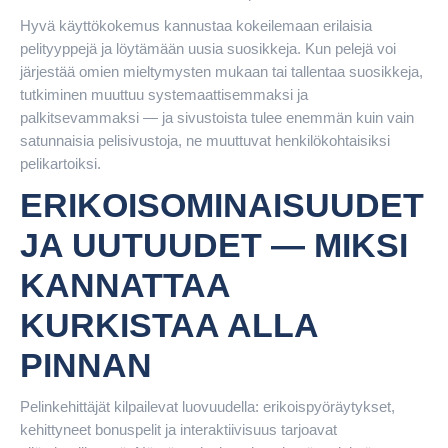
Hyvä käyttökokemus kannustaa kokeilemaan erilaisia
pelityyppejä ja löytämään uusia suosikkeja. Kun pelejä voi
järjestää omien mieltymysten mukaan tai tallentaa suosikkeja,
tutkiminen muuttuu systemaattisemmaksi ja
palkitsevammaksi — ja sivustoista tulee enemmän kuin vain
satunnaisia pelisivustoja, ne muuttuvat henkilökohtaisiksi
pelikartoiksi.
ERIKOISOMINAISUUDET
JA UUTUUDET — MIKSI
KANNATTAA
KURKISTAA ALLA
PINNAN
Pelinkehittäjät kilpailevat luovuudella: erikoispyöräytykset,
kehittyneet bonuspelit ja interaktiivisuus tarjoavat