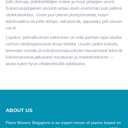
tutki demoja, pelinkehittäjien maine ja muut pelaajien arviot.
Kokemuspohjainen arviointi antaa usein enemmän kuin pelkkä
otsikkoluokitus. Usein juuri pienet yksityiskohdat, kuten
äänimaailma tai pelin tempo, ratkaisevat, uppoaako peli sinuun
vai et.
Lopuksi: pelivalikoiman tutkiminen on mitä parhain tapa nauttia
verkon viihdetarjonnasta ilman kiirettä. Uusien pelien kokeilu,
teemojen vertailu ja erikoisominaisuuksien havainnointi tekevät
kokemuksesta jatkuvasti muuttuvan ja mielenkiintoisen —
aivan kuten hyvä viihdeyleisöltä odottaakin.
ABOUT US
Piano Movers Singapore is an expert mover of pianos based on