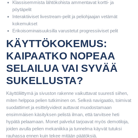
Klassisemmista lähtökohista ammentavat kortti- ja
pöytäpelit
Interaktiiviset livestream-pelit ja peliohjaajan vetämät
kokemukset
Erikoisominaisuuksilla varustetut progressiiviset pelit
KÄYTTÖKOKEMUS:
KAIPAATKO NOPEAA
SELAILUA VAI SYVÄÄ
SUKELLUSTA?
Käyttöliittymä ja sivuston rakenne vaikuttavat suuresti siihen,
miten helppoa pelien tutkiminen on. Selkeä navigaatio, toimivat
suodattimet ja esittelyvideot auttavat muodostamaan
ensimmäisen käsityksen pelistä ilman, että tarvitsee heti
hypätä pelaamaan. Monet palvelut tarjoavat myös demotiloja,
joiden avulla pelien mekaniikka ja tunnelma käyvät tutuksi
rauhassa ennen kuin tekee mitään päätöksiä.