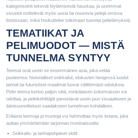
kategorisointi tekevät löytämisestä hauskaa, ja useimmat
sivustot esittelevät myös uusia tai nousevia pelejä omissa
listoissaan, mikä houkuttelee tutkimaan tuoreita pelielämyksiä.
TEMATIIKAT JA
PELIMUODOT — MISTÄ
TUNNELMA SYNTYY
Teemat ovat usein se ensimmäinen asia, joka vetää
puoleensa: historialliset seikkailut, elokuvien hengessä luodut
tarinat tai futuristiset maailmat luovat välittömästi odotuksia.
Pelin teema kertoo paljon siitä, minkälaisen kokemuksen voi
odottaa, ja pelinkehittäjät panostavat usein juuri visuaaliseen ja
äänisuunnitteluun saadakseen tunnelman kohdalleen.
Erilaisia teemoja ja muotoja voi hahmottaa myös listana, joka
auttaa ymmärtämään tarjonnan moninaisuutta:
Seikkailu- ja tarinapohjaiset slotit