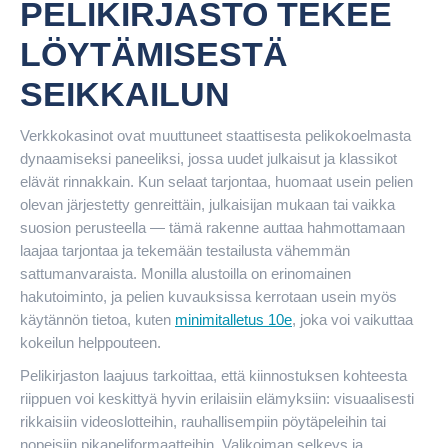
PELIKIRJASTO TEKEE
LÖYTÄMISESTÄ
SEIKKAILUN
Verkkokasinot ovat muuttuneet staattisesta pelikokoelmasta
dynaamiseksi paneeliksi, jossa uudet julkaisut ja klassikot
elävät rinnakkain. Kun selaat tarjontaa, huomaat usein pelien
olevan järjestetty genreittäin, julkaisijan mukaan tai vaikka
suosion perusteella — tämä rakenne auttaa hahmottamaan
laajaa tarjontaa ja tekemään testailusta vähemmän
sattumanvaraista. Monilla alustoilla on erinomainen
hakutoiminto, ja pelien kuvauksissa kerrotaan usein myös
käytännön tietoa, kuten
minimitalletus 10e
, joka voi vaikuttaa
kokeilun helppouteen.
Pelikirjaston laajuus tarkoittaa, että kiinnostuksen kohteesta
riippuen voi keskittyä hyvin erilaisiin elämyksiin: visuaalisesti
rikkaisiin videoslotteihin, rauhallisempiin pöytäpeleihin tai
nopeisiin pikapeliformaatteihin. Valikoiman selkeys ja