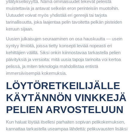
yllätyksellisyyttä. Nämä ominaisuudet tekevät peleistä
muistettavia ja antavat selkeän eron perinteisiin muotoihin.
Uutuudet voivat myös yhdistää eri genrejä tai tarjota
tarinallisuutta, joka laajentaa pelin tavoitetta pelkän pisteiden
keruun sijaan.
Uusien julkaisujen seuraaminen on osa hauskuutta — usein
syntyy ilmiöitä, joissa tietty konsepti leviää nopeasti eri
kehittäjien välillä. Siksi onkin kiinnostavaa tarkastella pelien
päivityksiä ja versioita: mitä uusia tapoja tarinoita voi kertoa
pelissä, ja miten teknologia mahdollistaa entistä
immersiivisempiä kokemuksia.
LÖYTÖRETKEILIJÄLLE
KÄYTÄNNÖN VINKKEJÄ
PELIEN ARVOSTELUUN
Kun haluat löytää itsellesi parhaiten sopivan pelikokemuksen,
kannattaa tarkastella useampaa lähdettä: pelikuvausten lisäksi